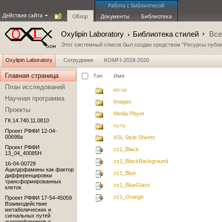
Работа с библиотекой
Действия сайта
Обзор
Документы
Библиотека
Oxylipin Laboratory
Библиотека стилей
Все
Этот системный список был создан средством "Ресурсы публи
Oxylipin Laboratory
Сотрудники
KOMFI-2018-2020
Главная страница
Тип
Имя
План исследований
en-us
Научная программа
Images
Проекты
Media Player
ГК 14.740.11.0810
ru-ru
Проект РФФИ 12-04-
00698а
XSL Style Sheets
Проект РФФИ
zz1_Black
13_04_40085Н
zz1_BlackBackground
16-04-00729
Ацилдофамины как фактор
zz1_Blue
дифференцировки
трансформированных
zz1_BlueGlass
клеток
zz1_Orange
Проект РФФИ 17-54-45059
Взаимодействие
метаболических и
сигнальных путей
ацилдофаминов и