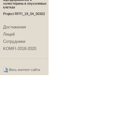
холестерина в опухолевых
клетках
Project RFFI_19_04_00302
Достижения
Лицей
Сотрудники
KOMFI-2018-2020
Весь контент сайта